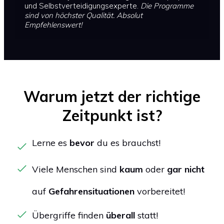
und Selbstverteidigungsexperte.
Die Programme
sind von höchster Qualität. Absolut
Empfehlenswert!
Warum
jetzt
der richtige
Zeitpunkt ist?
Lerne es
bevor
du es brauchst!
Viele Menschen sind
kaum
oder
gar nicht
auf
Gefahrensituationen
vorbereitet!
Übergriffe finden
überall
statt!