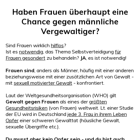
Haben Frauen überhaupt eine
Chance gegen männliche
Vergewaltiger?
Sind Frauen wirklich
hilflos
?
Ist es
notwendig
, das Thema Selbstverteidigung
für
Frauen gesondert
zu behandeln?
JA
, es ist notwendig!
Frauen sind
, anders als Männer, häufig mit einer anderen
beziehungsweise mit einer zusätzlichen Art von Gewalt -
mit
sexuell motivierter Gewalt
- konfrontiert.
Laut der Weltgesundheitsorganisation (WHO) gilt
Gewalt gegen Frauen
als eines der
größten
Gesundheitsrisiken
(von Frauen) weltweit. Lt. einer Studie
der EU wird in Deutschland
jede 3. Frau in ihrem Leben
Opfer
einer schweren Gewalttat (häusliche Gewalt,
sexuelle Übergriffe etc.).
Du musst aber kein Opfer sein - und du bist auch