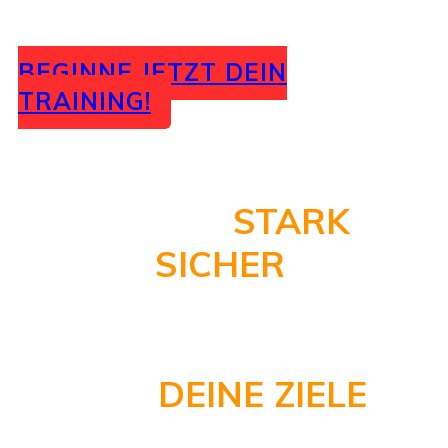
BEGINNE JETZT DEIN
TRAINING!
FÜHLE DICH
STARK
UND
SICHER
!
GEMEINSAM
SCHAFFEN
WIR
DEINE ZIELE
!